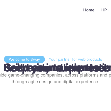
Home
HP・
Welcome to Sway
Your partner for web products
ready to impress.
 your audience engag
d your dream website.
 minimal portfolio full 
ide game-changing companies, across platforms and p
through agile design and digital experience.