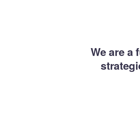
We are a f
strateg